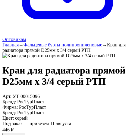
Оптовикам
Главная
→
Фальцевые бурты полипропиленовые
→
Кран для
радиатора прямой D25мм х 3/4 серый РТП
Кран для радиатора прямой
D25мм х 3/4 серый РТП
Арт.
УТ-00015096
Бренд:
РосТурПласт
Фирма
:
РосТурПласт
Бренд
:
РосТурПласт
Цвет
:
серый
Под заказ — привезём 11 августа
446 ₽