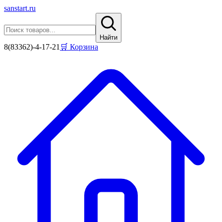
sanstart
.ru
Найти
8(83362)-4-17-21
🛒 Корзина