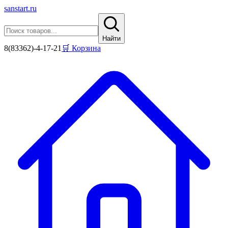
sanstart
.ru
Найти
8(83362)-4-17-21
🛒 Корзина