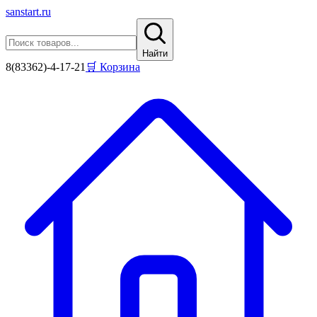
sanstart
.ru
Найти
8(83362)-4-17-21
🛒 Корзина