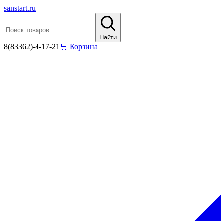
sanstart
.ru
Найти
8(83362)-4-17-21
🛒 Корзина