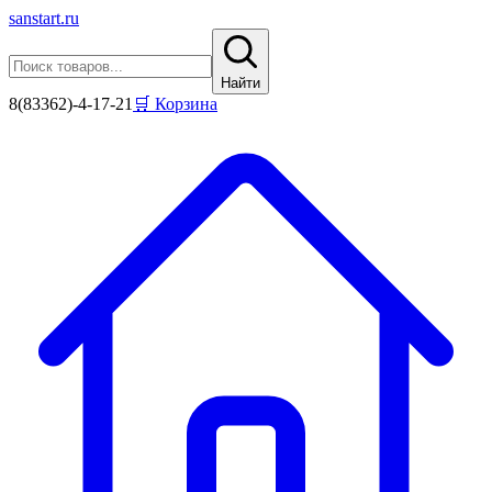
sanstart
.ru
Найти
8(83362)-4-17-21
🛒 Корзина