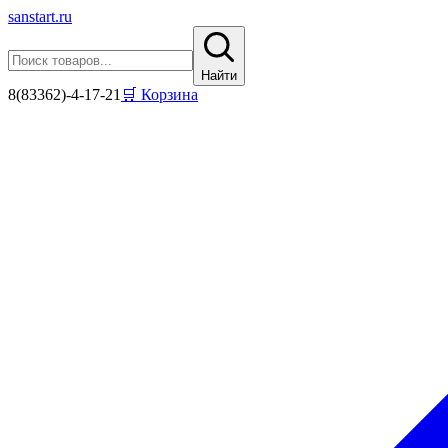
sanstart
.ru
Найти
8(83362)-4-17-21
🛒 Корзина