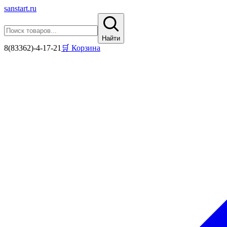
sanstart
.ru
Найти
8(83362)-4-17-21
🛒 Корзина