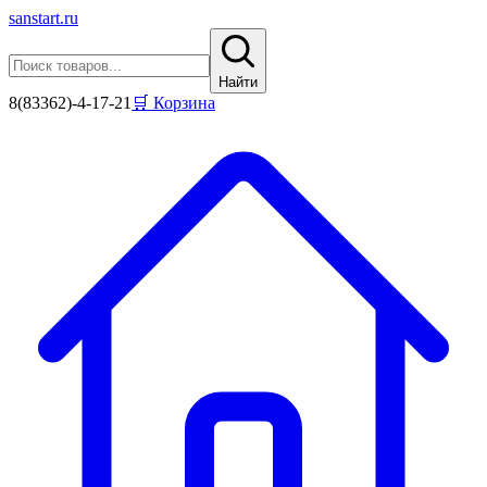
sanstart
.ru
Найти
8(83362)-4-17-21
🛒 Корзина