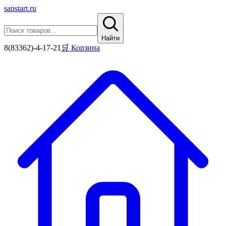
sanstart
.ru
Найти
8(83362)-4-17-21
🛒 Корзина