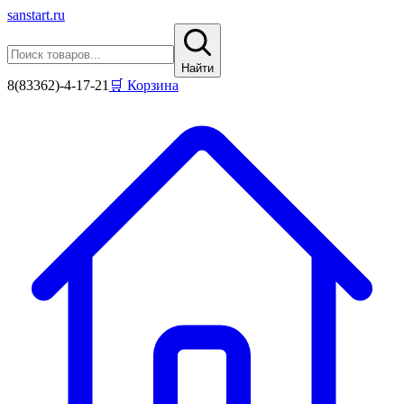
sanstart
.ru
Найти
8(83362)-4-17-21
🛒 Корзина