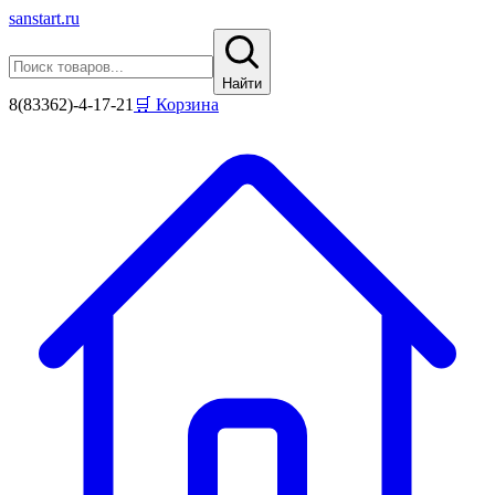
sanstart
.ru
Найти
8(83362)-4-17-21
🛒 Корзина