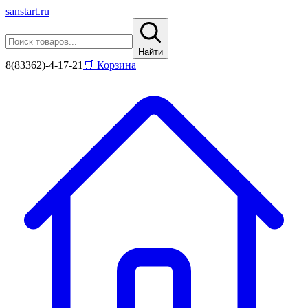
sanstart
.ru
Найти
8(83362)-4-17-21
🛒 Корзина