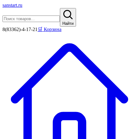
sanstart
.ru
Найти
8(83362)-4-17-21
🛒 Корзина