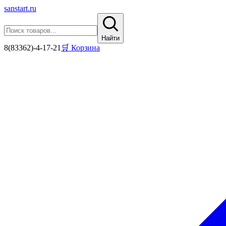
sanstart
.ru
Найти
8(83362)-4-17-21
🛒 Корзина