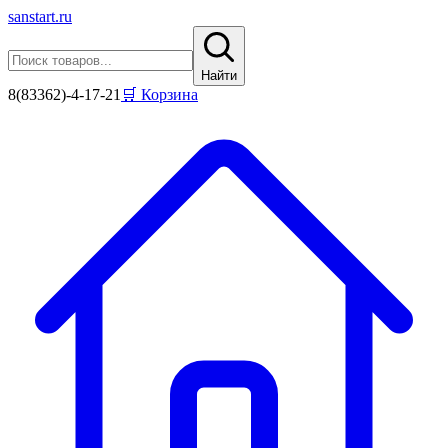
sanstart
.ru
Найти
8(83362)-4-17-21
🛒 Корзина