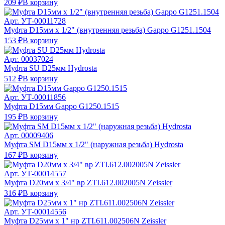
209 ₽
В корзину
Арт.
УТ-00011728
Муфта D15мм х 1/2" (внутренняя резьба) Gappo G1251.1504
153 ₽
В корзину
Арт.
00037024
Муфта SU D25мм Hydrosta
512 ₽
В корзину
Арт.
УТ-00011856
Муфта D15мм Gappo G1250.1515
195 ₽
В корзину
Арт.
00009406
Муфта SМ D15мм х 1/2" (наружная резьба) Hydrosta
167 ₽
В корзину
Арт.
УТ-00014557
Муфта D20мм х 3/4" вр ZTI.612.002005N Zeissler
316 ₽
В корзину
Арт.
УТ-00014556
Муфта D25мм х 1" нр ZTI.611.002506N Zeissler