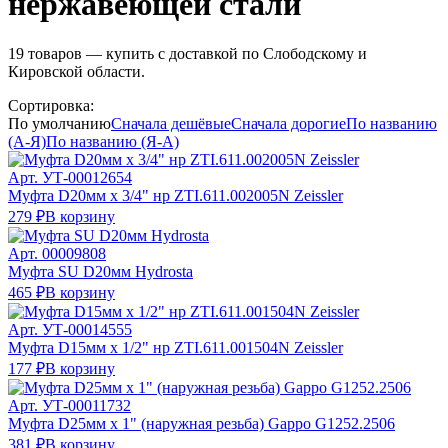
нержавеющей стали
19
товаров — купить с доставкой по Слободскому и
Кировской области.
Сортировка:
По умолчанию
Сначала дешёвые
Сначала дорогие
По названию
(А-Я)
По названию (Я-А)
Арт.
УТ-00012654
Муфта D20мм х 3/4" нр ZTI.611.002005N Zeissler
279 ₽
В корзину
Арт.
00009808
Муфта SU D20мм Hydrosta
465 ₽
В корзину
Арт.
УТ-00014555
Муфта D15мм х 1/2" нр ZTI.611.001504N Zeissler
177 ₽
В корзину
Арт.
УТ-00011732
Муфта D25мм х 1" (наружная резьба) Gappo G1252.2506
381 ₽
В корзину