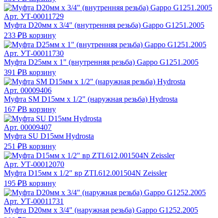
Арт.
УТ-00011729
Муфта D20мм х 3/4" (внутренняя резьба) Gappo G1251.2005
233 ₽
В корзину
Арт.
УТ-00011730
Муфта D25мм х 1" (внутренняя резьба) Gappo G1251.2005
391 ₽
В корзину
Арт.
00009406
Муфта SМ D15мм х 1/2" (наружная резьба) Hydrosta
167 ₽
В корзину
Арт.
00009407
Муфта SU D15мм Hydrosta
251 ₽
В корзину
Арт.
УТ-00012070
Муфта D15мм х 1/2" вр ZTI.612.001504N Zeissler
195 ₽
В корзину
Арт.
УТ-00011731
Муфта D20мм х 3/4" (наружная резьба) Gappo G1252.2005