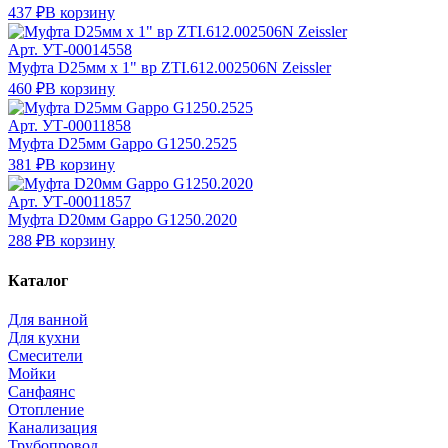
437 ₽
В корзину
Арт.
УТ-00014558
Муфта D25мм х 1" вр ZTI.612.002506N Zeissler
460 ₽
В корзину
Арт.
УТ-00011858
Муфта D25мм Gappo G1250.2525
381 ₽
В корзину
Арт.
УТ-00011857
Муфта D20мм Gappo G1250.2020
288 ₽
В корзину
Каталог
Для ванной
Для кухни
Смесители
Мойки
Санфаянс
Отопление
Канализация
Трубопровод