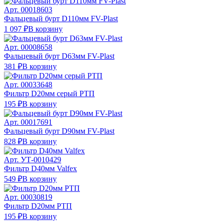
Арт.
00018603
Фальцевый бурт D110мм FV-Plast
1 097 ₽
В корзину
Арт.
00008658
Фальцевый бурт D63мм FV-Plast
381 ₽
В корзину
Арт.
00033648
Фильтр D20мм серый РТП
195 ₽
В корзину
Арт.
00017691
Фальцевый бурт D90мм FV-Plast
828 ₽
В корзину
Арт.
УТ-0010429
Фильтр D40мм Valfex
549 ₽
В корзину
Арт.
00030819
Фильтр D20мм РТП
195 ₽
В корзину