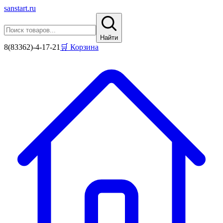
sanstart
.ru
Найти
8(83362)-4-17-21
🛒 Корзина