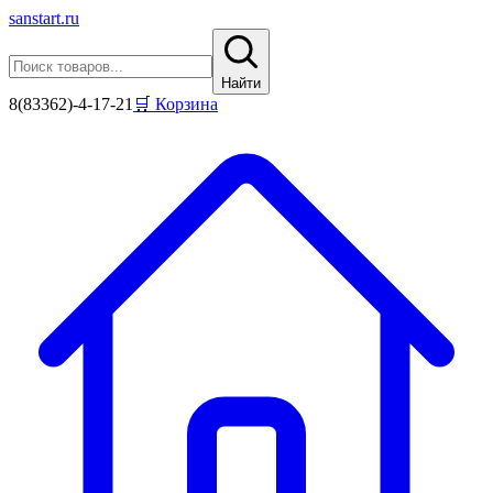
sanstart
.ru
Найти
8(83362)-4-17-21
🛒 Корзина