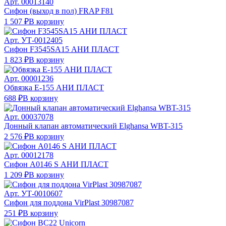
Арт.
00013140
Сифон (выход в пол) FRAP F81
1 507 ₽
В корзину
Арт.
УТ-0012405
Сифон F3545SA15 АНИ ПЛАСТ
1 823 ₽
В корзину
Арт.
00001236
Обвязка Е-155 АНИ ПЛАСТ
688 ₽
В корзину
Арт.
00037078
Донный клапан автоматический Elghansa WBT-315
2 576 ₽
В корзину
Арт.
00012178
Сифон А0146 S АНИ ПЛАСТ
1 209 ₽
В корзину
Арт.
УТ-0010607
Сифон для поддона VirPlast 30987087
251 ₽
В корзину