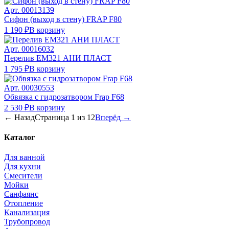
Арт.
00013139
Сифон (выход в стену) FRAP F80
1 190 ₽
В корзину
Арт.
00016032
Перелив ЕМ321 АНИ ПЛАСТ
1 795 ₽
В корзину
Арт.
00030553
Обвязка с гидрозатвором Frap F68
2 530 ₽
В корзину
← Назад
Страница
1
из
12
Вперёд →
Каталог
Для ванной
Для кухни
Смесители
Мойки
Санфаянс
Отопление
Канализация
Трубопровод