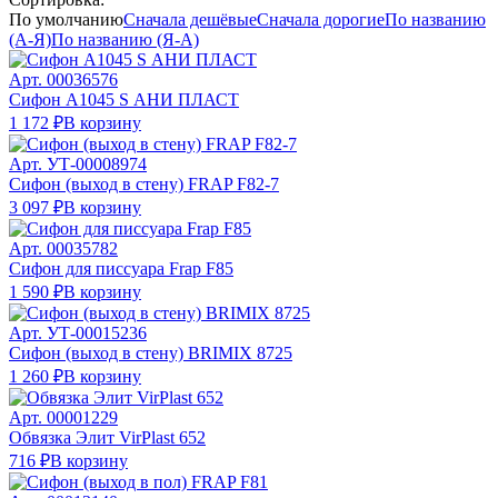
По умолчанию
Сначала дешёвые
Сначала дорогие
По названию
(А-Я)
По названию (Я-А)
Арт.
00036576
Сифон А1045 S АНИ ПЛАСТ
1 172 ₽
В корзину
Арт.
УТ-00008974
Сифон (выход в стену) FRAP F82-7
3 097 ₽
В корзину
Арт.
00035782
Сифон для писсуара Frap F85
1 590 ₽
В корзину
Арт.
УТ-00015236
Сифон (выход в стену) BRIMIX 8725
1 260 ₽
В корзину
Арт.
00001229
Обвязка Элит VirPlast 652
716 ₽
В корзину