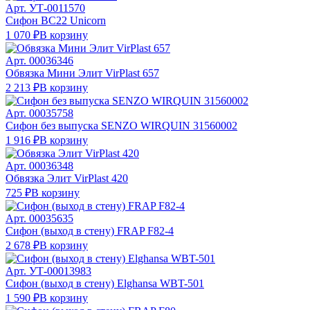
Арт.
УТ-0011570
Сифон BC22 Unicorn
1 070 ₽
В корзину
Арт.
00036346
Обвязка Мини Элит VirPlast 657
2 213 ₽
В корзину
Арт.
00035758
Сифон без выпуска SENZO WIRQUIN 31560002
1 916 ₽
В корзину
Арт.
00036348
Обвязка Элит VirPlast 420
725 ₽
В корзину
Арт.
00035635
Сифон (выход в стену) FRAP F82-4
2 678 ₽
В корзину
Арт.
УТ-00013983
Сифон (выход в стену) Elghansa WBT-501
1 590 ₽
В корзину