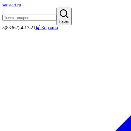
sanstart
.ru
Найти
8(83362)-4-17-21
🛒 Корзина