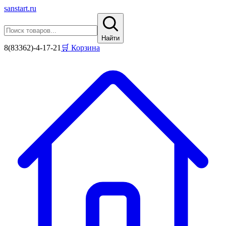
sanstart
.ru
Найти
8(83362)-4-17-21
🛒 Корзина