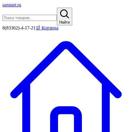
sanstart
.ru
Найти
8(83362)-4-17-21
🛒 Корзина