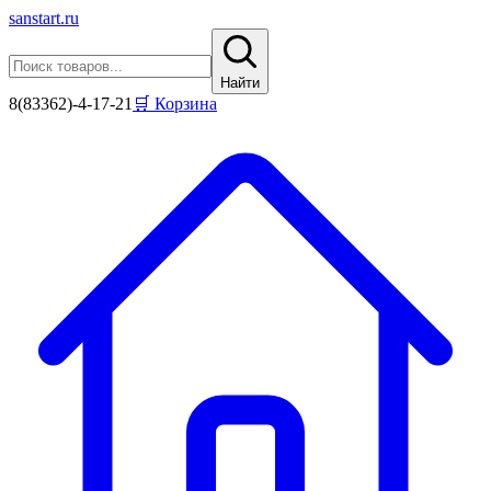
sanstart
.ru
Найти
8(83362)-4-17-21
🛒 Корзина