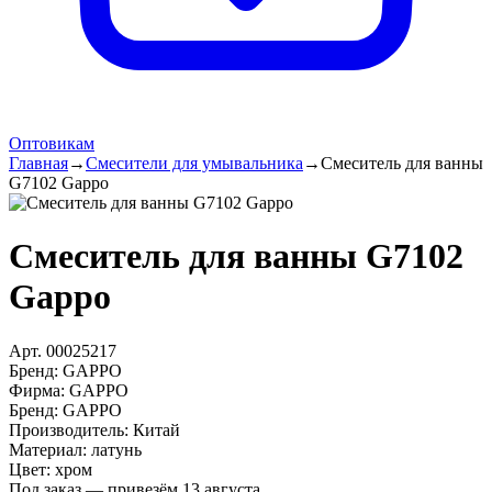
Оптовикам
Главная
→
Смесители для умывальника
→
Смеситель для ванны
G7102 Gappo
Смеситель для ванны G7102
Gappo
Арт.
00025217
Бренд:
GAPPO
Фирма
:
GAPPO
Бренд
:
GAPPO
Производитель
:
Китай
Материал
:
латунь
Цвет
:
хром
Под заказ — привезём 13 августа