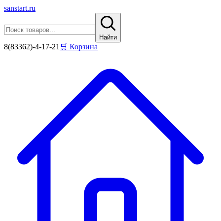
sanstart
.ru
Найти
8(83362)-4-17-21
🛒 Корзина