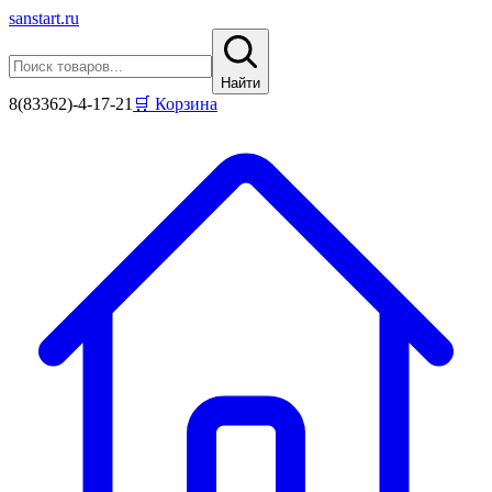
sanstart
.ru
Найти
8(83362)-4-17-21
🛒 Корзина