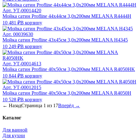
Арт.
УТ-00014420
Мойка сатин Profline 44х44см 3,0х200мм MELANA R4444Н
10 481 ₽
В корзину
Арт.
00039630
Мойка сатин Profline 43х45см 3,0х200мм MELANA Н4345
10 249 ₽
В корзину
Арт.
УТ-00014613
Мойка сатин Profline 40х50см 3,0х200мм MELANA R4050HK
10 844 ₽
В корзину
Арт.
УТ-00012015
Мойка сатин Profline 40х50см 3,0х200мм MELANA R4050H
10 528 ₽
В корзину
← Назад
Страница
1
из
17
Вперёд →
Каталог
Для ванной
Для кухни