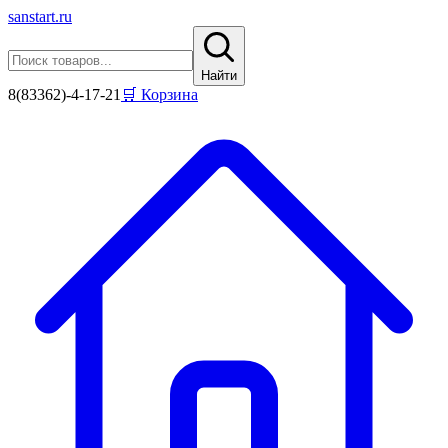
sanstart
.ru
Найти
8(83362)-4-17-21
🛒 Корзина