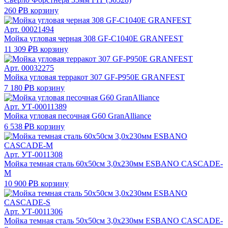
260 ₽
В корзину
Арт.
00021494
Мойка угловая черная 308 GF-C1040Е GRANFEST
11 309 ₽
В корзину
Арт.
00032275
Мойка угловая терракот 307 GF-P950Е GRANFEST
7 180 ₽
В корзину
Арт.
УТ-00011389
Мойка угловая песочная G60 GranAlliance
6 538 ₽
В корзину
Арт.
УТ-0011308
Мойка темная сталь 60х50см 3,0х230мм ESBANO CASCADE-
M
10 900 ₽
В корзину
Арт.
УТ-0011306
Мойка темная сталь 50х50см 3,0х230мм ESBANO CASCADE-