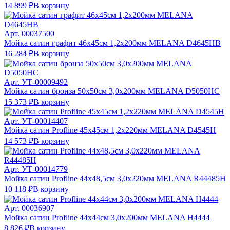
14 899 ₽
В корзину
Арт.
00037500
Мойка сатин графит 46х45см 1,2х200мм MELANA D4645HB
16 284 ₽
В корзину
Арт.
УТ-00009492
Мойка сатин бронза 50х50см 3,0х200мм MELANA D5050HС
15 373 ₽
В корзину
Арт.
УТ-00014407
Мойка сатин Profline 45х45см 1,2х220мм MELANA D4545H
14 573 ₽
В корзину
Арт.
УТ-00014779
Мойка сатин Profline 44х48,5см 3,0х220мм MELANA R44485H
10 118 ₽
В корзину
Арт.
00036907
Мойка сатин Profline 44х44см 3,0х200мм MELANA Н4444
8 826 ₽
В корзину