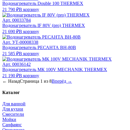
Водонагреватель Double 100 THERMEX
21 790 ₽
В корзину
Арт.
00033784
Водонагреватель IF 80V (pro) THERMEX
21 690 ₽
В корзину
Арт.
УТ-00008338
Водонагреватель РЕСАНТА ВН-80В
21 585 ₽
В корзину
Арт.
00036142
Водонагреватель МК 100V MECHANIK THERMEX
21 190 ₽
В корзину
← Назад
Страница
1
из
8
Вперёд →
Каталог
Для ванной
Для кухни
Смесители
Мойки
Санфаянс
Отопление