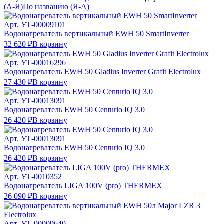
(А-Я)
По названию (Я-А)
Арт.
УТ-00009101
Водонагреватель вертикальный EWH 50 SmartInverter
32 620 ₽
В корзину
Арт.
УТ-00016296
Водонагреватель EWH 50 Gladius Inverter Grafit Electrolux
27 430 ₽
В корзину
Арт.
УТ-00013091
Водонагреватель EWH 50 Centurio IQ 3.0
26 420 ₽
В корзину
Арт.
УТ-00013091
Водонагреватель EWH 50 Centurio IQ 3.0
26 420 ₽
В корзину
Арт.
УТ-0010352
Водонагреватель LIGA 100V (pro) THERMEX
26 090 ₽
В корзину
Арт.
УТ-00009640