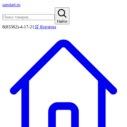
sanstart
.ru
Найти
8(83362)-4-17-21
🛒 Корзина