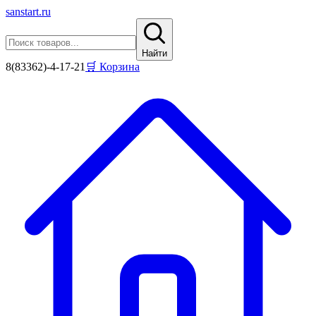
sanstart
.ru
Найти
8(83362)-4-17-21
🛒 Корзина