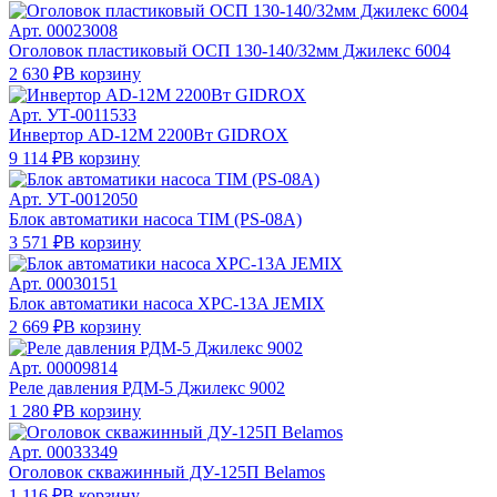
Арт.
00023008
Оголовок пластиковый ОСП 130-140/32мм Джилекс 6004
2 630 ₽
В корзину
Арт.
УТ-0011533
Инвертор AD-12M 2200Вт GIDROX
9 114 ₽
В корзину
Арт.
УТ-0012050
Блок автоматики насоса TIM (PS-08A)
3 571 ₽
В корзину
Арт.
00030151
Блок автоматики насоса XPC-13A JEMIX
2 669 ₽
В корзину
Арт.
00009814
Реле давления РДМ-5 Джилекс 9002
1 280 ₽
В корзину
Арт.
00033349
Оголовок скважинный ДУ-125П Belamos
1 116 ₽
В корзину