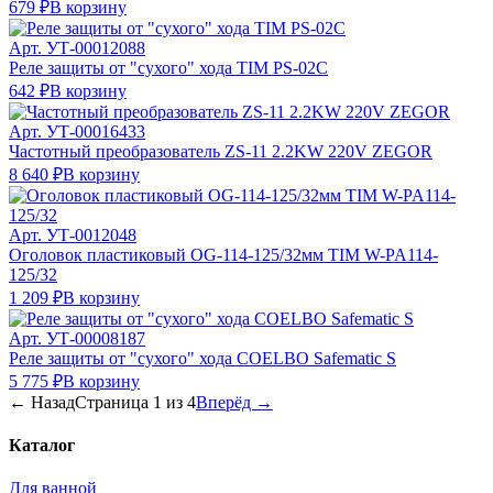
679 ₽
В корзину
Арт.
УТ-00012088
Реле защиты от "сухого" хода TIM PS-02C
642 ₽
В корзину
Арт.
УТ-00016433
Частотный преобразователь ZS-11 2.2KW 220V ZEGOR
8 640 ₽
В корзину
Арт.
УТ-0012048
Оголовок пластиковый OG-114-125/32мм TIM W-PA114-
125/32
1 209 ₽
В корзину
Арт.
УТ-00008187
Реле защиты от "сухого" хода COELBO Safematic S
5 775 ₽
В корзину
← Назад
Страница
1
из
4
Вперёд →
Каталог
Для ванной