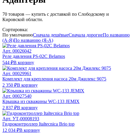
70
товаров — купить с доставкой по Слободскому и
Кировской области.
Сортировка:
По умолчанию
Сначала дешёвые
Сначала дорогие
По названию
(А-Я)
По названию (Я-А)
Арт.
00026042
Реле давления PS-02C Belamos
544 ₽
В корзину
Арт.
00029961
Комплект для крепления насоса 20м Джилекс 9075
2 350 ₽
В корзину
Арт.
00027540
Крышка из скважины WC-133 JEMIX
2 837 ₽
В корзину
Арт.
УТ-00008193
Гидроконтроллер Italtecnica Brio top
12 034 ₽
В корзину