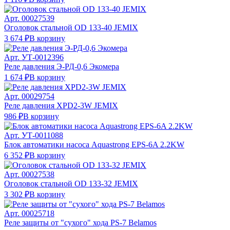
Арт.
00027539
Оголовок стальной OD 133-40 JEMIX
3 674 ₽
В корзину
Арт.
УТ-0012396
Реле давления Э-РД-0,6 Экомера
1 674 ₽
В корзину
Арт.
00029754
Реле давления XPD2-3W JEMIX
986 ₽
В корзину
Арт.
УТ-0011088
Блок автоматики насоса Aquastrong EPS-6A 2.2KW
6 352 ₽
В корзину
Арт.
00027538
Оголовок стальной OD 133-32 JEMIX
3 302 ₽
В корзину
Арт.
00025718
Реле защиты от "сухого" хода PS-7 Belamos