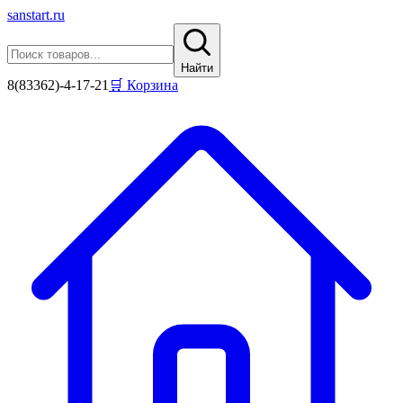
sanstart
.ru
Найти
8(83362)-4-17-21
🛒 Корзина