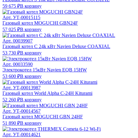
59 675 ₽
В корзину
Арт.
УТ-00015115
Газовый котел MOGUCHI GBN24F
57 025 ₽
В корзину
Арт.
00039907
Газовый котел С 24k кВт Navien Deluxe COAXIAL
53 730 ₽
В корзину
Арт.
00033590
Электрокотел 15кВт Navien EQB 15HW
53 600 ₽
В корзину
Арт.
УТ-00013987
Газовый котел World Alpha C-24H Kiturami
52 260 ₽
В корзину
Арт.
УТ-00014567
Газовый котел MOGUCHI GBN 24HF
51 890 ₽
В корзину
Арт.
УТ-00014621