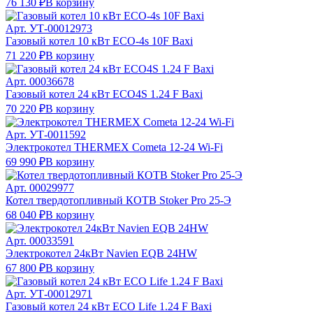
76 130 ₽
В корзину
Арт.
УТ-00012973
Газовый котел 10 кВт ECO-4s 10F Baxi
71 220 ₽
В корзину
Арт.
00036678
Газовый котел 24 кВт ECO4S 1.24 F Baxi
70 220 ₽
В корзину
Арт.
УТ-0011592
Электрокотел THERMEX Cometa 12-24 Wi-Fi
69 990 ₽
В корзину
Арт.
00029977
Котел твердотопливный КОТВ Stoker Pro 25-Э
68 040 ₽
В корзину
Арт.
00033591
Электрокотел 24кВт Navien EQB 24HW
67 800 ₽
В корзину
Арт.
УТ-00012971
Газовый котел 24 кВт ECO Life 1.24 F Baxi