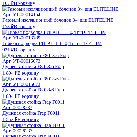
167 ₽
В корзину
Арт.
УТ-00014154
Газовый изоляционный бочонок 3/4 шш ELITELINE
158 ₽
В корзину
Арт.
УТ-00013789
Гибкая подводка ГИГАНТ 1" 0,4 гш C47-4 TIM
921 ₽
В корзину
Арт.
УТ-00016673
Душевая стойка F8018-6 Frap
1 804 ₽
В корзину
Арт.
УТ-00016673
Душевая стойка F8018-6 Frap
1 804 ₽
В корзину
Арт.
00028237
Душевая стойка Frap F8011
1 553 ₽
В корзину
Арт.
00028237
Душевая стойка Frap F8011