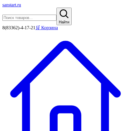
sanstart
.ru
Найти
8(83362)-4-17-21
🛒 Корзина