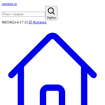
sanstart
.ru
Найти
8(83362)-4-17-21
🛒 Корзина