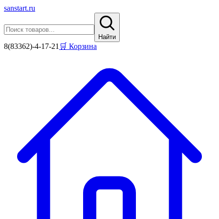
sanstart
.ru
Найти
8(83362)-4-17-21
🛒 Корзина