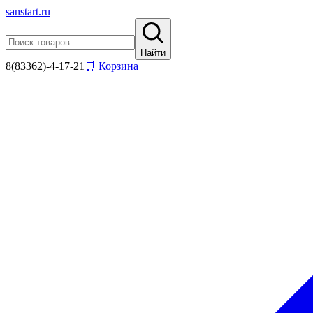
sanstart
.ru
Найти
8(83362)-4-17-21
🛒 Корзина