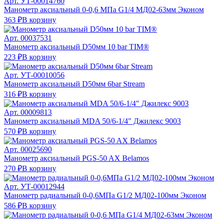
Арт.
УТ-00014760
Манометр аксиальный 0-0,6 МПа G1/4 МД02-63мм Эконом
363 ₽
В корзину
Арт.
00037531
Манометр аксиальный D50мм 10 bar TIM®
223 ₽
В корзину
Арт.
УТ-00010056
Манометр аксиальный D50мм 6bar Stream
316 ₽
В корзину
Арт.
00009813
Манометр аксиальный MDA 50/6-1/4" Джилекс 9003
570 ₽
В корзину
Арт.
00025690
Манометр аксиальный PGS-50 AX Belamos
270 ₽
В корзину
Арт.
УТ-00012944
Манометр радиальный 0-0,6МПа G1/2 МД02-100мм Эконом
586 ₽
В корзину