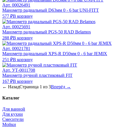
Арт.
00026491
Манометр радиальный D63мм 0 - 6 bar UNI-FITT
577 ₽
В корзину
Арт.
00025691
Манометр радиальный PGS-50 RAD Belamos
288 ₽
В корзину
Арт.
00021781
Манометр радиальный XPS-R D50мм 0 - 6 bar JEMIX
251 ₽
В корзину
Арт.
УТ-0011708
Манометр ручной пластиковый FIT
167 ₽
В корзину
← Назад
Страница
1
из
3
Вперёд →
Каталог
Для ванной
Для кухни
Смесители
Мойки