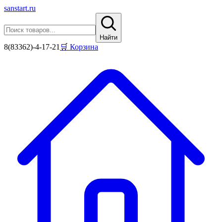
sanstart
.ru
Найти
8(83362)-4-17-21
🛒 Корзина